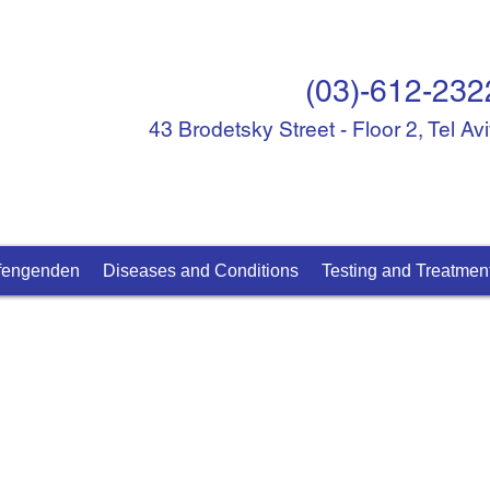
(03)-612-232
43 Brodetsky Street - Floor 2, Tel Av
ffengenden
Diseases and Conditions
Testing and Treatmen